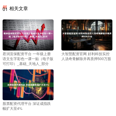
相关文章
01
君润宜保配资平台 一年级上册
大智慧配资官网 好利科技实控
语文生字彩色一课一贴（电子版
人汤奇青解除并再质押500万股
可打印）_基础_天地人_部分
股票配资代理平台 深证成指跌
幅扩大至4%