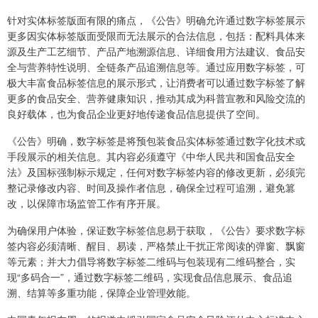
针对实体标签版面有限的痛点，《公告》明确允许通过数字标签展示
更多因实体标签版面受限而无法展示的合法信息，包括：配料具体来
源及生产工艺细节、产品产地溯源信息、详细食用方法建议、食品安
全与营养特性说明、全链条产品追溯信息等。通过应用数字标签，可
极大丰富食品标签信息的展示形式，让消费者可以通过数字标签了解
更多的食品安全、营养健康知识，推动其成为科普宣教和风险交流的
良好载体，也为食品企业更好地传递食品信息提供了空间。
《公告》明确，数字标签是将预包装食品实体标签通过数字化技术或
手段展示的相关信息。其内容必须遵守《中华人民共和国食品安全
法》及国标强制标示规定，任何对数字标签内容的修改更新，必须完
整记录修改内容、时间及操作者信息，确保全过程可追溯，避免篡
改，以保障市场监管工作有序开展。
为确保用户体验，保证数字标签信息易于获取，《公告》要求数字标
签内容必须清晰、醒目、易读，严格禁止干扰正常阅读的弹窗、飘窗
等元素；并大力倡导将数字标签二维码与包装现有二维码整合，实
现“多码合一”，通过数字标签二维码，实现食品信息展示、食品追
溯、结算等多重功能，保障企业管理效能。