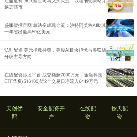
通盈配资 东兴基金司马义买买提：以精细化策略穿
越震荡市
盛鹏智投官网 算法变成现金流：沙特阿美称AI助其
一年省出最高50亿美元
弘利配资 美元指数持稳，美股AI板块担忧与美联储
分歧主导方向
在线配资炒股平台 成交额超7000万元，金融科技
ETF华夏(516100)近2个交易日净流入6449万元
天创优
安全配资开
在线配
按天配
配
户
资
资