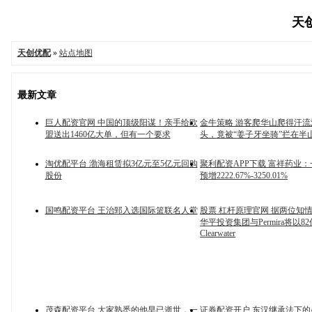
天创
天创优配
»
站点地图
最新文章
巨人配资官网 中国的顶级阳谋！亲手给欧
金牛策略 游客爬华山爬得汗
盟送出1460亿大单，但有一个要求
头，竟被“姜子牙坐骑”拦在半
淘优配平台 渤海租赁拟3亿元至5亿元回购
聚利配资APP下载 富祥药业
股份
预增2222.67%-3250.01%
国鸣配资平台 王治郅入选国际篮联名人堂
股票 杠杆原理官网 据两位知
华平投资集团与Permira将以8
Clearwater
茂森配资平台 大家熟悉的他早已逝世，一
证券配资开户 东汉继承法下