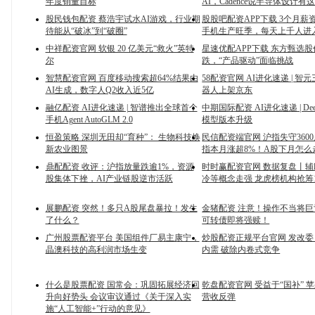
年度销量目标
AI，Cadence说半导体设计有
股民钱包配资 蔡浩宇试水AI游戏，行业期
股股吧配资APP下载 3个月薪
待能从“破冰”到“破圈”
手机生产旺季，每天上千人进
中祥配资官网 软银 20 亿美元“救火”英特
星速优配APP下载 东方甄选
尔
跌，“产品驱动”面临挑战
智慧配资官网 百度移动搜索超64%结果由
58配资官网 AI进化速递 | 智
AI生成，数字人Q2收入近5亿
器人上架京东
融亿配资 AI进化速递 | 智谱推出全球首个
中期国际配资 AI进化速递 | Dee
手机Agent AutoGLM 2.0
模型版本升级
恒盈策略 深圳无田却“育种”： 生物科技焕
民信配资端官网 沪指失守360
新农业图景
指本月涨超8%！A股下月怎么
鼎配配资 收评：沪指放量跌逾1%，资源
时时赢配资官网 数据复盘丨
股集体下挫，AI产业链股逆市活跃
冷等概念走强 龙虎榜机构抢筹
展鹏配资 突然！多只A股尾盘暴拉！发生
金猪配资 注意！操作不当将巨
了什么？
可转债即将强赎！
广州股票配资平台 美国组件厂易主康宁，
炒股配资正规平台官网 发改
晶澳科技的高利润市场生变
内需 破除内卷式竞争
什么是股票配资 国常会：巩固拓展经济回
乾盘配资官网 受益于“国补” 
升向好势头 会议审议通过《关于深入实
营收反弹
施“人工智能+”行动的意见》