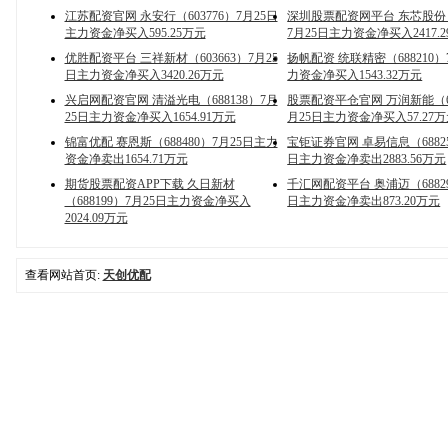
江苏配资官网 永安行（603776）7月25日
深圳股票配资网平台 东芯股份（6
主力资金净买入595.25万元
7月25日主力资金净买入2417.
优胜配资平台 三祥新材（603663）7月25
扬帆配资 统联精密（688210）
日主力资金净买入3420.26万元
力资金净买入1543.32万元
兴启网配资官网 清溢光电（688138）7月
股票配资平仓官网 万润新能（68
25日主力资金净买入1654.91万元
月25日主力资金净买入57.27
锦富优配 赛恩斯（688480）7月25日主力
宝钜证券官网 卓易信息（68825
资金净卖出1654.71万元
日主力资金净卖出2883.56万元
期货股票配资APP下载 久日新材
千汇网配资平台 奥浦迈（68829
（688199）7月25日主力资金净买入
日主力资金净卖出873.20万元
2024.09万元
查看网站首页:
天创优配