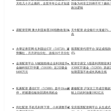
天吃几十片止痛药，去世半年公众才知道
刘备为何非立刘禅不可？嫡长
政治逻辑
易配资官网 澳大利亚标普200指数收涨1%
天牛配资 农业银行大涨逾5%
高
永華证券官网 红利国企ETF（510720）逆
股票配资代理平台 深证成指
4%
势飘红，月月评估分红、连续16个月分红
金港配资平台 AI赋能助推企业利润提升，
配资交易宝 A股盈利周期迎来
金融科技ETF华夏（516100）近2日吸金
A500ETF基金（512050）跌
6400万元
短期震荡不改成长风格主线
私募配资 通信ETF（515880）盘中10cm跌
豪极配资 沪深京三市成交额超2
停，把握通信板块回调布局机会
较上日此时放量1982亿元
尚红配资 手机毛利率下滑，小米调整手机
安庆股票配资网平台 从生成式