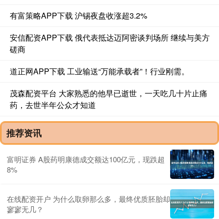
有富策略APP下载 沪锡夜盘收涨超3.2%
安信配资APP下载 俄代表抵达迈阿密谈判场所 继续与美方
磋商
道正网APP下载 工业输送“万能承载者”！行业刚需。
茂森配资平台 大家熟悉的他早已逝世，一天吃几十片止痛
药，去世半年公众才知道
推荐资讯
富明证券 A股药明康德成交额达100亿元，现跌超
8%
在线配资开户 为什么取卵那么多，最终优质胚胎却
寥寥无几？