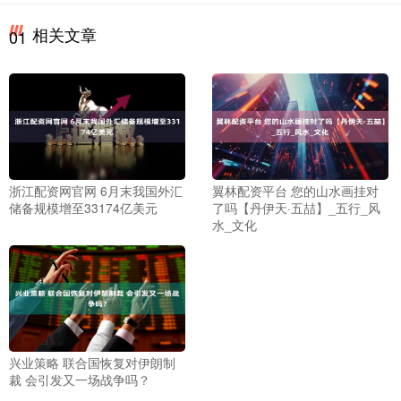
相关文章
01
浙江配资网官网 6月末我国外汇
翼林配资平台 您的山水画挂对
储备规模增至33174亿美元
了吗【丹伊天·五喆】_五行_风
水_文化
兴业策略 联合国恢复对伊朗制
裁 会引发又一场战争吗？