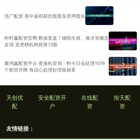
浩广配资 美中嘉和获控股股东质押股份
时时赢配资官网 数据复盘丨辅助生殖、液冷等概念
走强 龙虎榜机构抢筹13股
聚鸿鑫配资平台 香港机管局：料今日会处理1076
个航班升降 有信心处理好滞留旅客
天创优
安全配资开
在线配
按天配
配
户
资
资
友情链接：