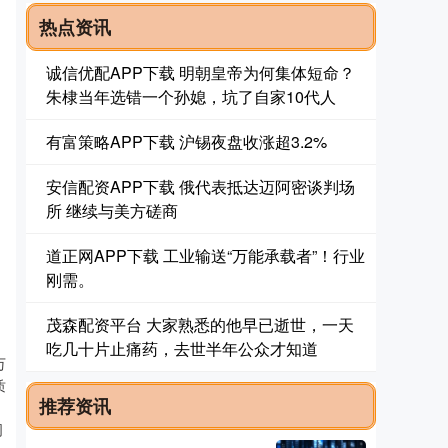
热点资讯
诚信优配APP下载 明朝皇帝为何集体短命？
朱棣当年选错一个孙媳，坑了自家10代人
有富策略APP下载 沪锡夜盘收涨超3.2%
安信配资APP下载 俄代表抵达迈阿密谈判场
所 继续与美方磋商
道正网APP下载 工业输送“万能承载者”！行业
刚需。
茂森配资平台 大家熟悉的他早已逝世，一天
吃几十片止痛药，去世半年公众才知道
万
质
推荐资讯
司