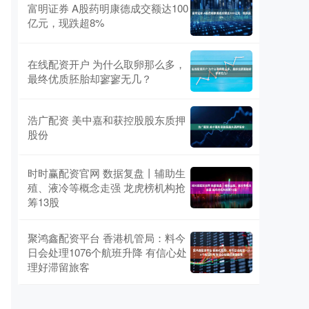
富明证券 A股药明康德成交额达100
亿元，现跌超8%
在线配资开户 为什么取卵那么多，
最终优质胚胎却寥寥无几？
浩广配资 美中嘉和获控股股东质押
股份
时时赢配资官网 数据复盘丨辅助生
殖、液冷等概念走强 龙虎榜机构抢
筹13股
聚鸿鑫配资平台 香港机管局：料今
日会处理1076个航班升降 有信心处
理好滞留旅客