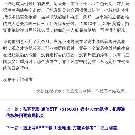
止痛药成为他最后的战友。每天开工前吞下十几片白色药丸，在片场
强撑着完成每个走位。记忆衰退导致台词频频出错时，他就把剧本撕
成纸条贴满化妆镜。当导演皱眉喊1"再来一条1"，这个连站立都困难
的男人总会深吸一口气：1"给我五分钟。1"2010年4月22日黄昏，拍
完张弛饮弹自尽的镜头后，他如剧中人般轰然倒地，再也没有醒来。
讣闻被刻意延后了六个月。当尤小刚导演在采访中哽咽着揭开真相
时，观众才惊觉荧幕上那些凌厉的眼神，竟是一个靠药物维持的生命
在燃烧最后的能量。没有追悼会的喧嚣，没有热搜的浮华，只有《三
国演义》重播时，那个执剑立于祁山风雪中的姜维，永远定格在蜀汉
的落日余晖中。
发布于：福建省
天创优配提示：文章来自网络，不代表本站观点。
上一篇：
私募配资 通信ETF（515880）盘中10cm跌停，把握通
信板块回调布局机会
下一篇：
道正网APP下载 工业输送“万能承载者”！行业刚需。