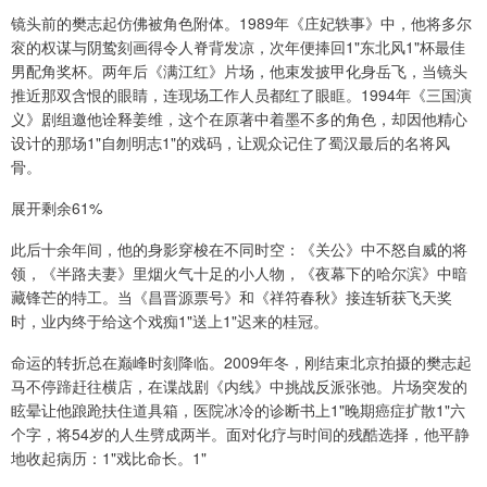
镜头前的樊志起仿佛被角色附体。1989年《庄妃轶事》中，他将多尔
衮的权谋与阴鸷刻画得令人脊背发凉，次年便捧回1"东北风1"杯最佳
男配角奖杯。两年后《满江红》片场，他束发披甲化身岳飞，当镜头
推近那双含恨的眼睛，连现场工作人员都红了眼眶。1994年《三国演
义》剧组邀他诠释姜维，这个在原著中着墨不多的角色，却因他精心
设计的那场1"自刎明志1"的戏码，让观众记住了蜀汉最后的名将风
骨。
展开剩余61%
此后十余年间，他的身影穿梭在不同时空：《关公》中不怒自威的将
领，《半路夫妻》里烟火气十足的小人物，《夜幕下的哈尔滨》中暗
藏锋芒的特工。当《昌晋源票号》和《祥符春秋》接连斩获飞天奖
时，业内终于给这个戏痴1"送上1"迟来的桂冠。
命运的转折总在巅峰时刻降临。2009年冬，刚结束北京拍摄的樊志起
马不停蹄赶往横店，在谍战剧《内线》中挑战反派张弛。片场突发的
眩晕让他踉跄扶住道具箱，医院冰冷的诊断书上1"晚期癌症扩散1"六
个字，将54岁的人生劈成两半。面对化疗与时间的残酷选择，他平静
地收起病历：1"戏比命长。1"