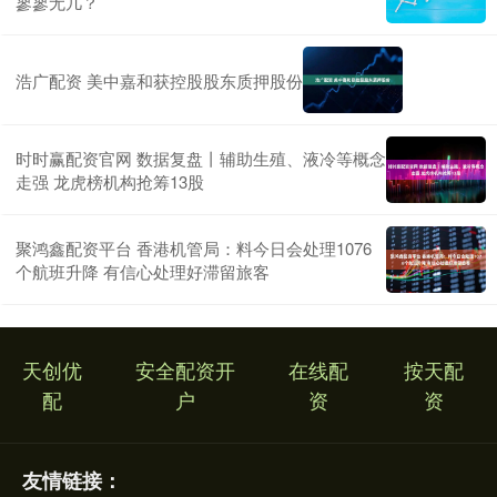
寥寥无几？
浩广配资 美中嘉和获控股股东质押股份
时时赢配资官网 数据复盘丨辅助生殖、液冷等概念
走强 龙虎榜机构抢筹13股
聚鸿鑫配资平台 香港机管局：料今日会处理1076
个航班升降 有信心处理好滞留旅客
天创优
安全配资开
在线配
按天配
配
户
资
资
友情链接：