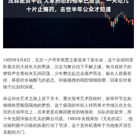
1955年9月8日，北京一户寻常商贾之家迎来了新生命，这个在胡同里
听着京韵大鼓长大的男孩，注定与舞台结下不解之缘。每当戏班子的
锣鼓声在青砖灰瓦间回荡，少年樊志起总会循声而去，躲在人群最前
排，将那些水袖翻飞的姿态、抑扬顿挫的唱腔细细咀嚼，回家后对着
镜子比划到深夜。
命运却在艺术之路上设下关卡。屡次报考艺术院校时，政审环节总如
铜墙铁壁般阻隔他的梦想。这个倔强的年轻人转而将才华倾注在文化
宫的京胡琴弦上，后来更是在舞蹈教室的镜墙前、乐队的鼓架旁，用
十年光阴淬炼出扎实的舞台功底。1983年央视筹拍《无名的花》，他
试镜时眼中闪烁的执着打动了导演，这个意外机遇终于为他推开演艺
圣殿的大门。