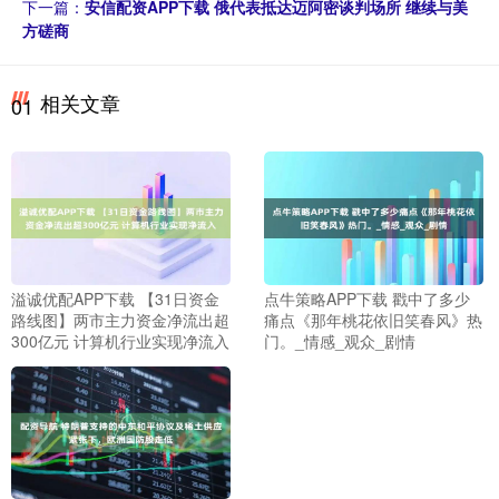
下一篇：
安信配资APP下载 俄代表抵达迈阿密谈判场所 继续与美
方磋商
相关文章
01
溢诚优配APP下载 【31日资金
点牛策略APP下载 戳中了多少
路线图】两市主力资金净流出超
痛点《那年桃花依旧笑春风》热
300亿元 计算机行业实现净流入
门。_情感_观众_剧情