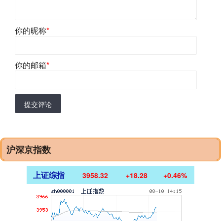
你的昵称
*
你的邮箱
*
提交评论
沪深京指数
上证综指
3958.32
+18.28
+0.46%