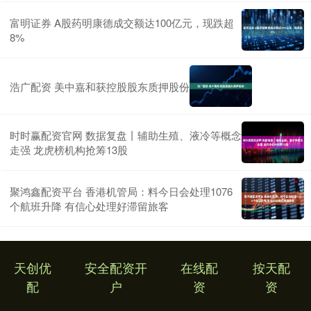
富明证券 A股药明康德成交额达100亿元，现跌超
8%
浩广配资 美中嘉和获控股股东质押股份
时时赢配资官网 数据复盘丨辅助生殖、液冷等概念
走强 龙虎榜机构抢筹13股
聚鸿鑫配资平台 香港机管局：料今日会处理1076
个航班升降 有信心处理好滞留旅客
天创优
安全配资开
在线配
按天配
配
户
资
资