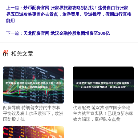
上一篇：
炒币配资官网 张家界旅游攻略别乱找！这份自由行张家
界五日游攻略覆盖必去景点，旅游费用、导游推荐，假期出行直接
能用
下一篇：
天龙配资官网 武汉金融控股集团增资至300亿
相关文章
01
配资导航 特朗普支持的中东和
优速配资 范双杰刚在国安坐稳
平协议及稀土供应紧张下，欧洲
主力就官宣离队！已现身新东家
国防股走低
效力踢球，赢得队友点赞