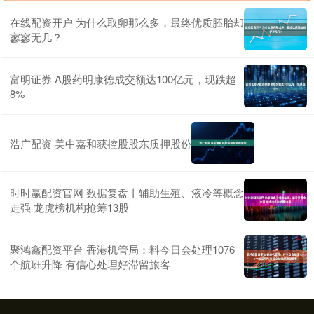
在线配资开户 为什么取卵那么多，最终优质胚胎却
寥寥无几？
富明证券 A股药明康德成交额达100亿元，现跌超
8%
浩广配资 美中嘉和获控股股东质押股份
时时赢配资官网 数据复盘丨辅助生殖、液冷等概念
走强 龙虎榜机构抢筹13股
聚鸿鑫配资平台 香港机管局：料今日会处理1076
个航班升降 有信心处理好滞留旅客