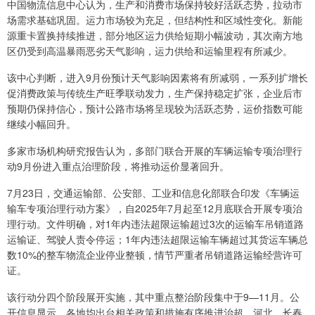
中国物流信息中心认为，生产和消费市场保持较好活跃态势，拉动市
场需求基础巩固。运力市场较为充足，但结构性和区域性变化。新能
源重卡置换持续推进，部分地区运力供给短期小幅波动，其次南方地
区仍受到高温暴雨恶劣天气影响，运力供给和运输里程有所减少。
该中心判断，进入9月份预计天气影响因素将有所减弱，一系列扩增长
促消费政策与传统生产旺季联动发力，生产保持稳定扩张，企业后市
预期仍保持信心，预计公路市场将呈现较为活跃态势，运价指数可能
继续小幅回升。
多家市场机构研究报告认为，多部门联合开展的车辆运输专项治理行
动9月份进入重点治理阶段，将推动运价显著回升。
7月23日，交通运输部、公安部、工业和信息化部联合印发《车辆运
输车专项治理行动方案》，自2025年7月起至12月底联合开展专项治
理行动。文件明确，对1年内违法超限运输超过3次的运输车吊销道路
运输证、驾驶人责令停运；1年内违法超限运输车辆超过其货运车辆总
数10%的整车物流企业停业整顿，情节严重者吊销道路运输经营许可
证。
该行动分四个阶段展开实施，其中重点整治阶段集中于9—11月。公
开信息显示，各地均出台相关政策和措施有序推进治超，河北、长春