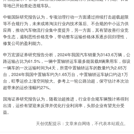
等地已开始查处违规车队。
中银国际研究报告认为，专项治理行动一方面通过持续打击超载超限
等不合规行为，未来或将淘汰行业内技术落后、不合规的中小运力供
应商，推动汽车物流行业集中度提升，另一方面，其有望改善行业竞
争生态，遏制恶性价格竞争，带动整车运输价格体系逐步回归理性，
修复公司的盈利能力。
申万宏源证券研究报告分析，2024年我国汽车销量为3143.6万辆，公
路运输占比为61.5%，一辆中置轴轿运车最多能装载8辆乘用车，假设
一辆车的一次运输时间为4天，所需中置轴轿运车的数量约为2.65万
台，2024年我国中置轴车约为1.65万台，中置轴轿运车缺口约达1万
台，旺季运价上涨空间较大。参考上一轮公路治超，保守估计本次治
超带来的运价涨幅约27%。
国海证券研究报告认为，随着治超推进，行业非合规车辆预计将得到
出清，运价有望迎来反弹并优化行业利润率，头部企业有望充分受
益。
天创优配提示：文章来自网络，不代表本站观点。