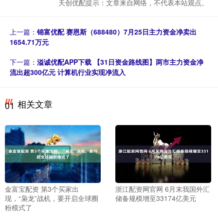
天创优配提示：文章来自网络，不代表本站观点。
上一篇：
锦富优配 赛恩斯（688480）7月25日主力资金净卖出
1654.71万元
下一篇：
溢诚优配APP下载 【31日资金路线图】两市主力资金净
流出超300亿元 计算机行业实现净流入
相关文章
01
金富宝配资 第3个买家出
浙江配资网官网 6月末我国外汇
现，“枭龙”战机，要开启全球圈
储备规模增至33174亿美元
粉模式了