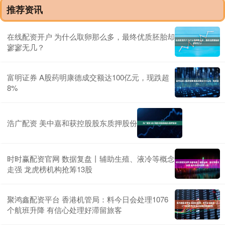
推荐资讯
在线配资开户 为什么取卵那么多，最终优质胚胎却
寥寥无几？
富明证券 A股药明康德成交额达100亿元，现跌超
8%
浩广配资 美中嘉和获控股股东质押股份
时时赢配资官网 数据复盘丨辅助生殖、液冷等概念
走强 龙虎榜机构抢筹13股
聚鸿鑫配资平台 香港机管局：料今日会处理1076
个航班升降 有信心处理好滞留旅客