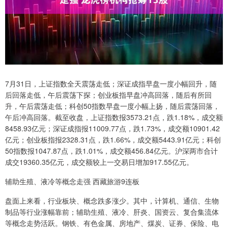
7月31日，上证指数全天震荡走低；深证成指早盘一度小幅回升，随
后回落走低，午后震荡下探；创业板指早盘冲高回落，随后有所回
升，午后震荡走低；科创50指数早盘一度小幅上扬，随后震荡回落，
午后冲高回落。截至收盘，上证指数报3573.21点，跌1.18%，成交额
8458.93亿元；深证成指报11009.77点，跌1.73%，成交额10901.42
亿元；创业板指报2328.31点，跌1.66%，成交额5443.91亿元；科创
50指数报1047.87点，跌1.01%，成交额456.84亿元。沪深两市合计
成交19360.35亿元，成交额较上一交易日增加917.55亿元。
辅助生殖、液冷等概念走强 西藏旅游9连板
盘面上来看，行业板块、概念跌多涨少。其中，计算机、通信、生物
制品等行业涨幅靠前；辅助生殖、液冷、肝炎、国资云、复合集流体
等概念走势活跃。钢铁、有色金属、房地产、煤炭、证券、保险、电