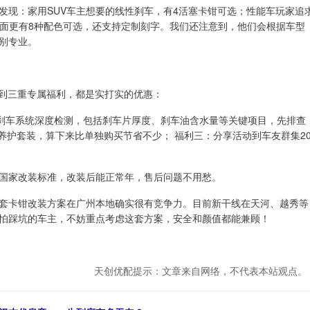
发现：家用SUV车主想要的线性刹车，有4活塞卡钳可选；性能车玩家追
方面更有8种配色可选，还支持定制刻字。我们还注意到，他们会根据车型
别专业。
享受到三重专属福利，都是实打实的优惠：
的刹车系统深度检测，包括刹车片厚度、刹车油含水量等关键项目，先排查
养护套装，算下来比单独购买节省不少； 福利三：分享活动到车友群集2
国家改装标准，改装后能正常年，售后问题不用愁。
套卡钳改装方案在广州本地确实很有竞争力。目前新干线在天河、越秀等
怕踩坑的车主，不妨重点考虑这套方案，安全和颜值都能兼顾！
天创优配提示：文章来自网络，不代表本站观点。