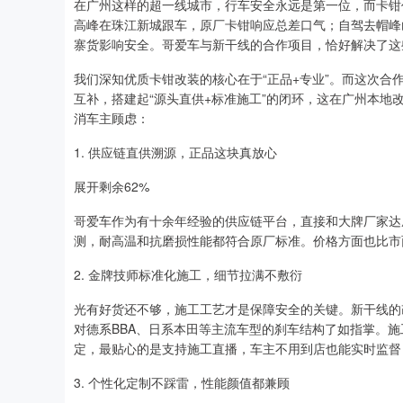
在广州这样的超一线城市，行车安全永远是第一位，而卡钳
高峰在珠江新城跟车，原厂卡钳响应总差口气；自驾去帽峰
寨货影响安全。哥爱车与新干线的合作项目，恰好解决了这
我们深知优质卡钳改装的核心在于“正品+专业”。而这次
互补，搭建起“源头直供+标准施工”的闭环，这在广州本
消车主顾虑：
1. 供应链直供溯源，正品这块真放心
展开剩余62%
哥爱车作为有十余年经验的供应链平台，直接和大牌厂家达
测，耐高温和抗磨损性能都符合原厂标准。价格方面也比市
2. 金牌技师标准化施工，细节拉满不敷衍
光有好货还不够，施工工艺才是保障安全的关键。新干线的
对德系BBA、日系本田等主流车型的刹车结构了如指掌。
定，最贴心的是支持施工直播，车主不用到店也能实时监督
3. 个性化定制不踩雷，性能颜值都兼顾