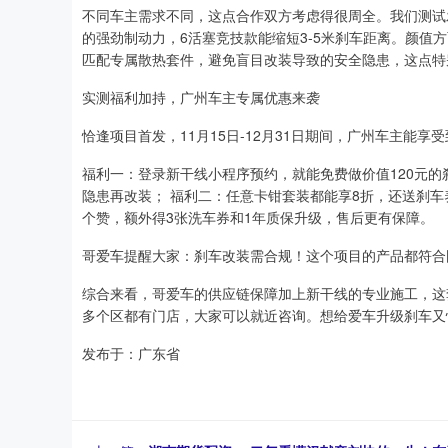
不同车主需求不同，这点合作双方考虑得很周全。我们测试
的强劲制动力，6活塞竞技款能缩短3-5米刹车距离。颜值
匹配专属散热套件，避免盲目改装导致的安全隐患，这点特
实测福利加持，广州车主专属优惠来袭
恰逢项目首发，11月15日-12月31日期间，广州车主能
福利一：登录新干线小程序预约，就能免费做价值120元
隐患再改装； 福利二：任意卡钳套装都能享8折，还送刹车
个赞，额外得3张洗车券和1年质保升级，售后更有保障。
哥爱车提醒大家：刹车改装需合规！这个项目的产品都符合
综合来看，哥爱车的供应链保障加上新干线的专业施工，这
多个区都有门店，大家可以就近咨询。想给爱车升级刹车又
发布于：广东省