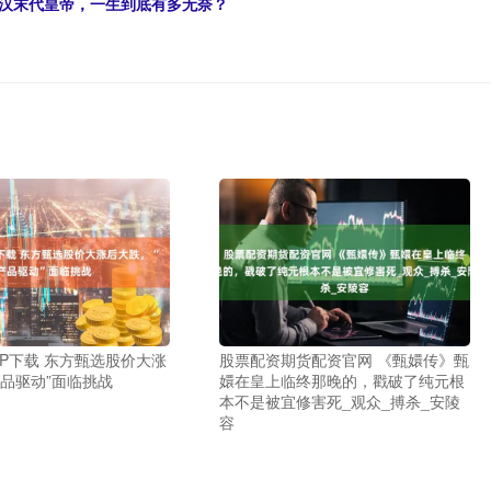
东汉末代皇帝，一生到底有多无奈？
PP下载 东方甄选股价大涨
股票配资期货配资官网 《甄嬛传》甄
产品驱动”面临挑战
嬛在皇上临终那晚的，戳破了纯元根
本不是被宜修害死_观众_搏杀_安陵
容