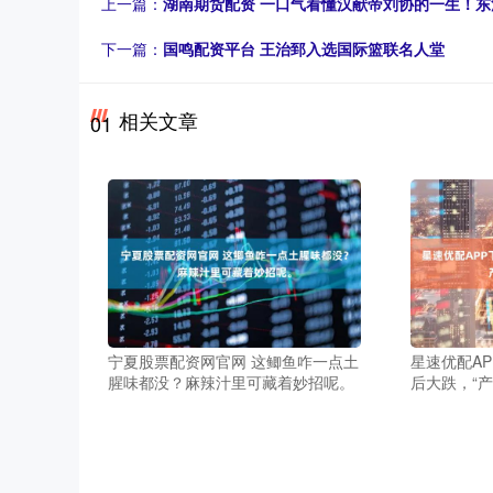
上一篇：
湖南期货配资 一口气看懂汉献帝刘协的一生！
下一篇：
国鸣配资平台 王治郅入选国际篮联名人堂
相关文章
01
宁夏股票配资网官网 这鲫鱼咋一点土
星速优配A
腥味都没？麻辣汁里可藏着妙招呢。
后大跌，“