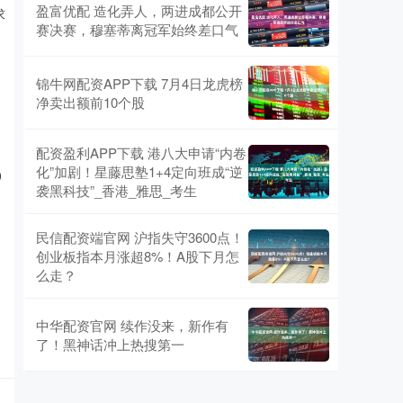
盈富优配 造化弄人，两进成都公开
求
赛决赛，穆塞蒂离冠军始终差口气
锦牛网配资APP下载 7月4日龙虎榜
净卖出额前10个股
配资盈利APP下载 港八大申请“内卷
化”加剧！星藤思塾1+4定向班成“逆
0
袭黑科技”_香港_雅思_考生
民信配资端官网 沪指失守3600点！
创业板指本月涨超8%！A股下月怎
么走？
中华配资官网 续作没来，新作有
了！黑神话冲上热搜第一