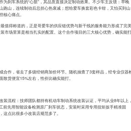
作为刹车系统的“心脏”，其品质直接决定制动效果。不少车主反馈：早晚
山跑山，连续制动后总担心热衰减；想给爱车换套彩色卡钳，又怕买到山
些核心痛点。
合作最值得称道的，正是哥爱车的供应链优势与新干线的服务能力形成了完
地改装市场里算是相当扎实的配置。这个合作项目的三大核心优势，确实能
成合作，省去了多级经销商加价环节。随机抽查了3套样品，经专业仪器
面散货便宜15%左右，性价比确实能打。
改装流程：技师团队都持有机动车制动系统改装认证，平均从业8年以上
施工前先用智能设备检测原厂刹车状态，安装时采用专用扭矩扳手精准固
，这点比很多小改装店规范多了。