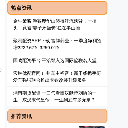
热点资讯
金牛策略 游客爬华山爬得汗流浃背，一抬
美
头，竟被“姜子牙坐骑”拦在半山腰
打
聚利配资APP下载 富祥药业：一季度净利预
增2222.67%-3250.01%
国鸣配资平台 王治郅入选国际篮联名人堂
检
宏琳优配官网 广州车主福音！新干线携手哥
爱车强强联合推出卡钳改装升级服务
湖南期货配资 一口气看懂汉献帝刘协的一
，
生！东汉末代皇帝，一生到底有多无奈？
推荐资讯