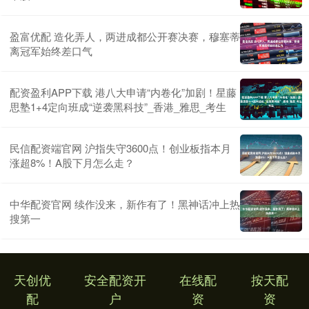
盈富优配 造化弄人，两进成都公开赛决赛，穆塞蒂
离冠军始终差口气
配资盈利APP下载 港八大申请“内卷化”加剧！星藤
思塾1+4定向班成“逆袭黑科技”_香港_雅思_考生
民信配资端官网 沪指失守3600点！创业板指本月
涨超8%！A股下月怎么走？
中华配资官网 续作没来，新作有了！黑神话冲上热
搜第一
天创优
安全配资开
在线配
按天配
配
户
资
资