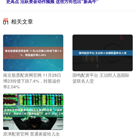
史高点 活跃资金动作频频 这些方向也出“新高牛”
相关文章
01
南京股票配资网官网 11月28日
国鸣配资平台 王治郅入选国际
博23转债下跌7.4%，转股溢价
篮联名人堂
率2.04%
原津配资官网 普通家庭给儿女