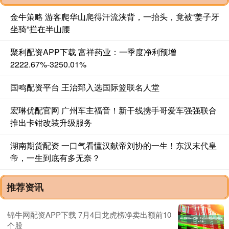
金牛策略 游客爬华山爬得汗流浃背，一抬头，竟被“姜子牙
坐骑”拦在半山腰
聚利配资APP下载 富祥药业：一季度净利预增
2222.67%-3250.01%
国鸣配资平台 王治郅入选国际篮联名人堂
宏琳优配官网 广州车主福音！新干线携手哥爱车强强联合
推出卡钳改装升级服务
湖南期货配资 一口气看懂汉献帝刘协的一生！东汉末代皇
帝，一生到底有多无奈？
推荐资讯
锦牛网配资APP下载 7月4日龙虎榜净卖出额前10
个股