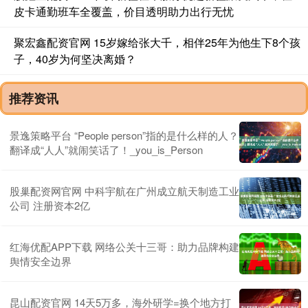
皮卡通勤班车全覆盖，价目透明助力出行无忧
聚宏鑫配资官网 15岁嫁给张大千，相伴25年为他生下8个孩
子，40岁为何坚决离婚？
推荐资讯
景逸策略平台 “People person”指的是什么样的人？
翻译成“人人”就闹笑话了！_you_is_Person
股巢配资网官网 中科宇航在广州成立航天制造工业
公司 注册资本2亿
红海优配APP下载 网络公关十三哥：助力品牌构建
舆情安全边界
昆山配资官网 14天5万多，海外研学=换个地方打