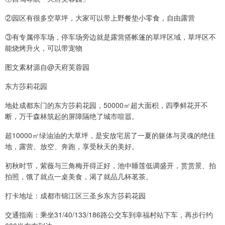
②园区有很多空草坪，大家可以带上野餐垫小零食，自由露营
③有专属停车场，停车场旁边就是露营搭帐篷的草坪区域，草坪区不
能烧烤升火，可以带宠物
图文素材源自@天府芙蓉园
东方莎莉花园
地处成都东门的东方莎莉花园，50000㎡超大面积，四季鲜花开不
断，万千森林筑起的屏障隔绝了城市喧嚣。
超10000㎡绿油油的大草坪，是安放宅居了一夏的躯体与灵魂的绝佳
地，露营、放空、奔跑，享受秋天的美好。
初秋时节，紫薇与三角梅开得正好，池中睡莲低调盛开，赏赏景、拍
拍照，饿了就点一桌美食，渴了就品几杯茗茶。
打卡地址：成都市锦江区三圣乡东方莎莉花园
交通指南：乘坐31/40/133/186路公交车到幸福村站下车，再步行约