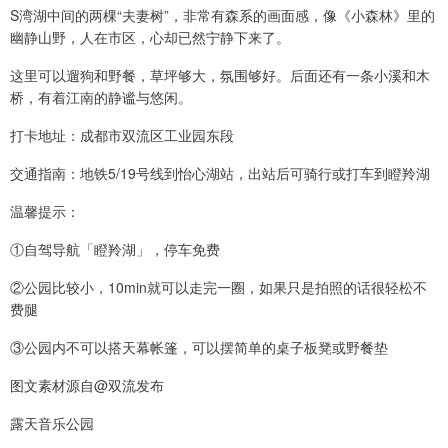
S湾湖中间的两棵“夫妻树”，非常有森系的画面感，像《小森林》里的
幽静山野，人在市区，心却已然宁静下来了。
这里可以遛狗和野餐，草坪够大，氛围够好。后面还有一条小溪和木
桥，有着江南的静谧与悠闲。
打卡地址：成都市双流区工业园东段
交通指南：地铁5/19号线到怡心湖站，出站后可骑行或打车到瞪羚湖
温馨提示：
①自驾导航「瞪羚湖」，停车免费
②公园比较小，10min就可以走完一圈，如果只是拍照的话很轻松不
费腿
③公园内不可以搭天幕帐篷，可以摆简单的桌子板凳或野餐垫
图文素材源自@双流发布
露天音乐公园