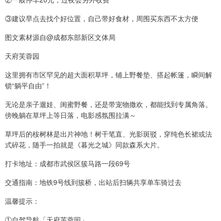
③建议早点去找个好位置，自己带好食材，周围买东西不太方便
图文素材源自@成都东部新区文体局
天府芙蓉园
这里拥有市区罕见的超大面积草坪，铺上野餐垫、搭起帐篷，瞬间解
锁“躺平自由”！
无论是亲子遛娃、闺蜜野餐，还是带宠物撒欢，都能找到专属角落。
傍晚躺在草坪上等日落，电影感氛围拉满～
草坪后的桉树林是出片神地！树干笔直、光影斑驳，穿纯色长裙或法
式碎花，随手一拍就是《暮光之城》同款森系大片。
打卡地址：成都市武侯区簇马路一段69号
交通指南：地铁9号线到簇桥，出站后扫辆共享单车骑过去
温馨提示：
①自驾导航「天府芙蓉园」