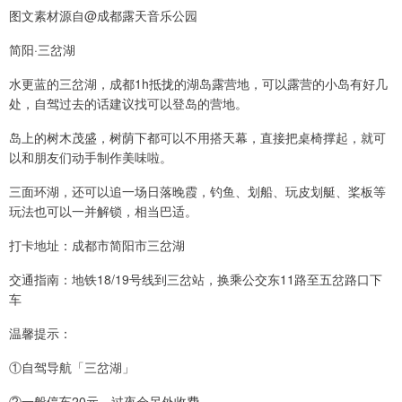
图文素材源自@成都露天音乐公园
简阳·三岔湖
水更蓝的三岔湖，成都1h抵拢的湖岛露营地，可以露营的小岛有好几
处，自驾过去的话建议找可以登岛的营地。
岛上的树木茂盛，树荫下都可以不用搭天幕，直接把桌椅撑起，就可
以和朋友们动手制作美味啦。
三面环湖，还可以追一场日落晚霞，钓鱼、划船、玩皮划艇、桨板等
玩法也可以一并解锁，相当巴适。
打卡地址：成都市简阳市三岔湖
交通指南：地铁18/19号线到三岔站，换乘公交东11路至五岔路口下
车
温馨提示：
①自驾导航「三岔湖」
②一般停车20元，过夜会另外收费