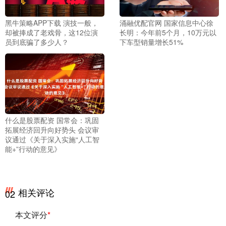
黑牛策略APP下载 演技一般，
涌融优配官网 国家信息中心徐
却被捧成了老戏骨，这12位演
长明：今年前5个月，10万元以
员到底骗了多少人？
下车型销量增长51%
什么是股票配资 国常会：巩固
拓展经济回升向好势头 会议审
议通过《关于深入实施“人工智
能+”行动的意见》
相关评论
02
本文评分
*