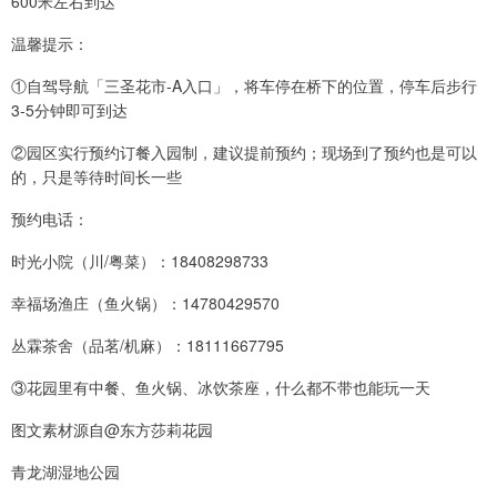
600米左右到达
温馨提示：
①自驾导航「三圣花市-A入口」，将车停在桥下的位置，停车后步行
3-5分钟即可到达
②园区实行预约订餐入园制，建议提前预约；现场到了预约也是可以
的，只是等待时间长一些
预约电话：
时光小院（川/粤菜）：18408298733
幸福场渔庄（鱼火锅）：14780429570
丛霖茶舍（品茗/机麻）：18111667795
③花园里有中餐、鱼火锅、冰饮茶座，什么都不带也能玩一天
图文素材源自@东方莎莉花园
青龙湖湿地公园