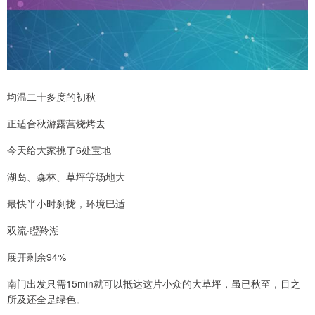
均温二十多度的初秋
正适合秋游露营烧烤去
今天给大家挑了6处宝地
湖岛、森林、草坪等场地大
最快半小时刹拢，环境巴适
双流·瞪羚湖
展开剩余94%
南门出发只需15min就可以抵达这片小众的大草坪，虽已秋至，目之
所及还全是绿色。