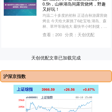
0.5h，山林湖岛间露营烧烤，野趣
又好玩！
均温二十多度的初秋 正适合秋游露营烧
烤去 今天给大家挑了6处宝地 湖岛、森
林、草坪等场地大 最快半小时刹拢，环
境巴适 双流·瞪羚湖 展开剩余94% 南门
查看：
200
分类：
天创优配
出发只需....
天创优配文章已加载完成
沪深京指数
上证综指
3966.59
+26.56
+0.67%