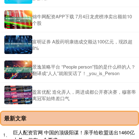
锦牛网配资APP下载 7月4日龙虎榜净卖出额前10
个股
富明证券 A股药明康德成交额达100亿元，现跌超
8%
景逸策略平台 “People person”指的是什么样的人？
翻译成“人人”就闹笑话了！_you_is_Person
盈富优配 造化弄人，两进成都公开赛决赛，穆塞蒂
离冠军始终差口气
最新文章
巨人配资官网 中国的顶级阳谋！亲手给欧盟送出1460亿
1、