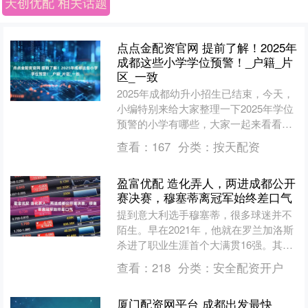
天创优配 相关话题
点点金配资官网 提前了解！2025年
成都这些小学学位预警！_户籍_片
区_一致
2025年成都幼升小招生已结束，今天，
小编特别来给大家整理一下2025年学位
预警的小学有哪些，大家一起来看看
吧！ PART.01 锦江、高新、温江、双流
查看：
167
分类：
按天配资
区在招生....
盈富优配 造化弄人，两进成都公开
赛决赛，穆塞蒂离冠军始终差口气
提到意大利选手穆塞蒂，很多球迷并不
陌生。早在2021年，他就在罗兰加洛斯
杀进了职业生涯首个大满贯16强。其
时，穆塞蒂的对手是塞尔维亚天王德约
查看：
218
分类：
安全配资开户
科维奇。穆塞蒂先赢两....
厦门配资网平台 成都出发最快