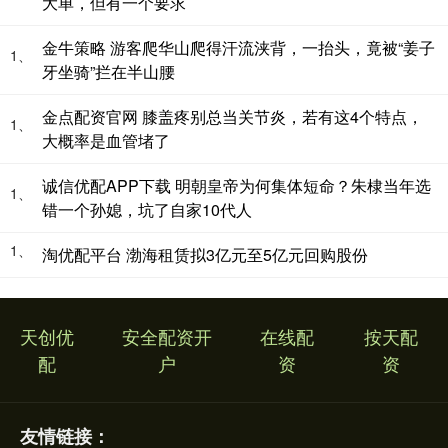
大单，但有一个要求
金牛策略 游客爬华山爬得汗流浃背，一抬头，竟被“姜子
1、
牙坐骑”拦在半山腰
金点配资官网 膝盖疼别总当关节炎，若有这4个特点，
1、
大概率是血管堵了
诚信优配APP下载 明朝皇帝为何集体短命？朱棣当年选
1、
错一个孙媳，坑了自家10代人
1、
淘优配平台 渤海租赁拟3亿元至5亿元回购股份
天创优
安全配资开
在线配
按天配
配
户
资
资
友情链接：