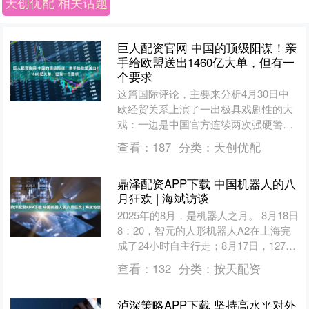
天创优配 相关话题
巨人配资官网 中国的顶级阳谋！亲
手给欧盟送出1460亿大单，但有一
个要求
这篇国际评论，主要来分析4月30日中
欧经贸关系上演了一出极具戏剧性的大
戏：一边是中国官方连续两次强硬警告
欧盟，要求修改两部带有明显歧视性的
查看：
187
分类：
天创优配
法案，否则将采取反制措....
鼎泽配资APP下载 中国机器人的八
月狂欢 | 海斌访谈
2025年的8月，是机器人之月。 8月18日
8：20，智元的人形机器人A2在上海完
成了24小时自主行走；8月17日，127个
品牌参与的世界人形机器人运动会上，
查看：
132
分类：
按天配资
赛....
泸深策略APP下载 坚持高水平对外