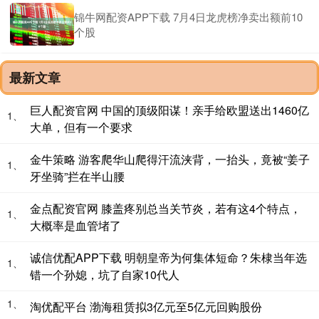
锦牛网配资APP下载 7月4日龙虎榜净卖出额前10
个股
最新文章
巨人配资官网 中国的顶级阳谋！亲手给欧盟送出1460亿
1、
大单，但有一个要求
金牛策略 游客爬华山爬得汗流浃背，一抬头，竟被“姜子
1、
牙坐骑”拦在半山腰
金点配资官网 膝盖疼别总当关节炎，若有这4个特点，
1、
大概率是血管堵了
诚信优配APP下载 明朝皇帝为何集体短命？朱棣当年选
1、
错一个孙媳，坑了自家10代人
1、
淘优配平台 渤海租赁拟3亿元至5亿元回购股份