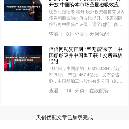
开放 中国资本市场凸显磁吸效应
证券时报记者 程丹 境外投资者持有境内
债券和股票的市值占比提升、多家国际
投行将中国资产评级上调至超配、多家
外资机构加速进入中国……今年以来，
查看：
181
分类：
天创优配
在一系列稳市场和对外....
倍倍网配资官网 “巨无霸”来了！中
国船舶吸并中国重工获上交所审核
通过
7月4日，中国船舶（600150.SH，股价
32.81元，市值1467.4亿元）发布公告
称，中国船舶工业股份有限公司（以下
简称“中国船舶”）拟以向中国船舶重工
查看：
114
分类：
在线配资
股....
天创优配文章已加载完成