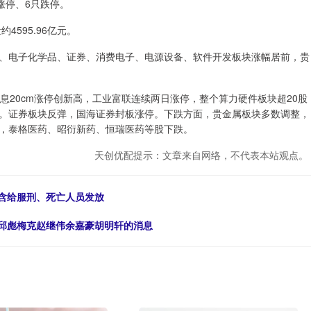
涨停、6只跌停。
4595.96亿元。
电子化学品、证券、消费电子、电源设备、软件开发板块涨幅居前，贵
20cm涨停创新高，工业富联连续两日涨停，整个算力硬件板块超20股
。证券板块反弹，国海证券封板涨停。下跌方面，贵金属板块多数调整，
，泰格医药、昭衍新药、恒瑞医药等股下跌。
天创优配提示：文章来自网络，不代表本站观点。
，含给服刑、死亡人员发放
来邱彪梅克赵继伟余嘉豪胡明轩的消息