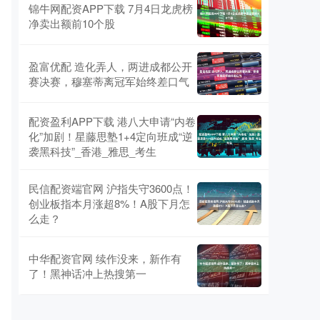
锦牛网配资APP下载 7月4日龙虎榜
净卖出额前10个股
盈富优配 造化弄人，两进成都公开
赛决赛，穆塞蒂离冠军始终差口气
配资盈利APP下载 港八大申请“内卷
化”加剧！星藤思塾1+4定向班成“逆
袭黑科技”_香港_雅思_考生
民信配资端官网 沪指失守3600点！
创业板指本月涨超8%！A股下月怎
么走？
中华配资官网 续作没来，新作有
了！黑神话冲上热搜第一