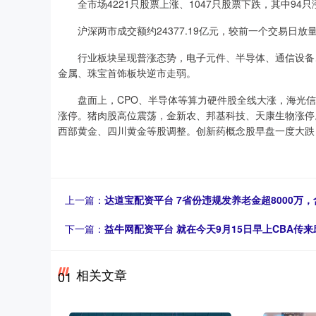
全市场4221只股票上涨、1047只股票下跌，其中94只
沪深两市成交额约24377.19亿元，较前一个交易日放量约
行业板块呈现普涨态势，电子元件、半导体、通信设备、
金属、珠宝首饰板块逆市走弱。
盘面上，CPO、半导体等算力硬件股全线大涨，海光信息
涨停。猪肉股高位震荡，金新农、邦基科技、天康生物涨停
西部黄金、四川黄金等股调整。创新药概念股早盘一度大跌
上一篇：
达道宝配资平台 7省份违规发养老金超8000万
下一篇：
益牛网配资平台 就在今天9月15日早上CBA传
相关文章
01