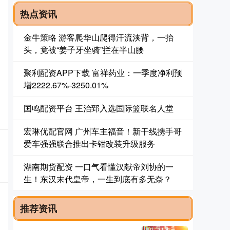
热点资讯
金牛策略 游客爬华山爬得汗流浃背，一抬
头，竟被“姜子牙坐骑”拦在半山腰
聚利配资APP下载 富祥药业：一季度净利预
增2222.67%-3250.01%
国鸣配资平台 王治郅入选国际篮联名人堂
宏琳优配官网 广州车主福音！新干线携手哥
爱车强强联合推出卡钳改装升级服务
湖南期货配资 一口气看懂汉献帝刘协的一
生！东汉末代皇帝，一生到底有多无奈？
推荐资讯