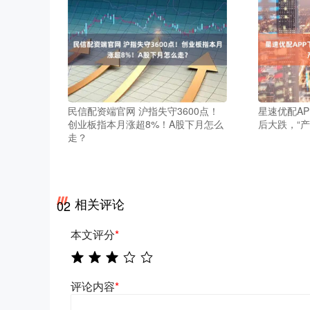
民信配资端官网 沪指失守3600点！
星速优配A
创业板指本月涨超8%！A股下月怎么
后大跌，“
走？
相关评论
02
本文评分
*
评论内容
*