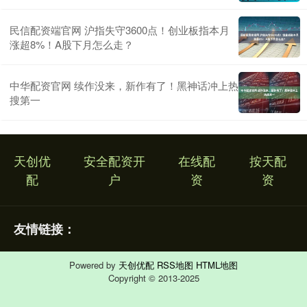
民信配资端官网 沪指失守3600点！创业板指本月
涨超8%！A股下月怎么走？
中华配资官网 续作没来，新作有了！黑神话冲上热
搜第一
天创优
安全配资开
在线配
按天配
配
户
资
资
友情链接：
Powered by
天创优配
RSS地图
HTML地图
Copyright
© 2013-2025