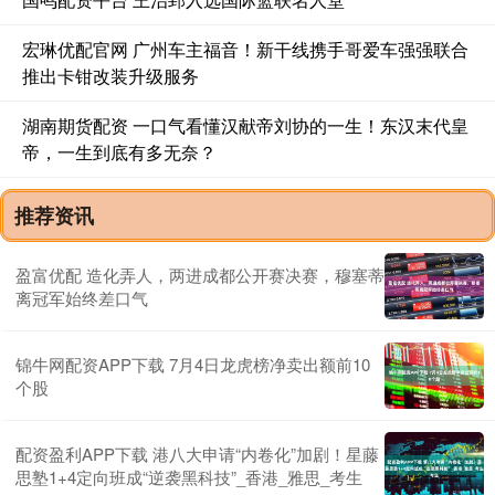
宏琳优配官网 广州车主福音！新干线携手哥爱车强强联合
推出卡钳改装升级服务
湖南期货配资 一口气看懂汉献帝刘协的一生！东汉末代皇
帝，一生到底有多无奈？
推荐资讯
盈富优配 造化弄人，两进成都公开赛决赛，穆塞蒂
离冠军始终差口气
锦牛网配资APP下载 7月4日龙虎榜净卖出额前10
个股
配资盈利APP下载 港八大申请“内卷化”加剧！星藤
思塾1+4定向班成“逆袭黑科技”_香港_雅思_考生