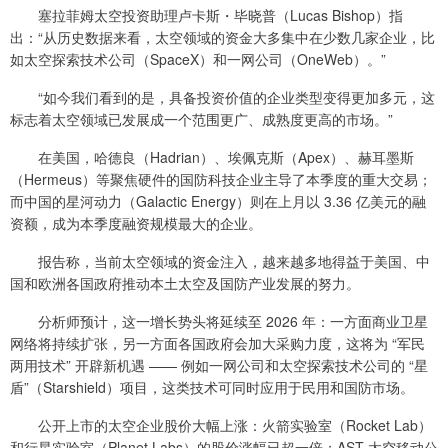
塞拉菲姆太空投资助理卢卡斯・毕晓普（Lucas Bishop）指
出：“从历史数据来看，太空领域的资金大多集中在少数几家企业，比
如太空探索技术公司（SpaceX）和一网公司（OneWeb）。”
“如今我们看到的是，具备投资价值的企业类型变得更加多元，这
标志着太空领域已发展成一个范围更广、成熟度更高的市场。”
在美国，哈德良（Hadrian）、埃佩克斯（Apex）、赫耳墨斯
（Hermeus）等聚焦硬件的国防科技企业主导了本季度的重大交易；
而中国的星河动力（Galactic Energy）则在上月以 3.36 亿美元的融
资额，成为本季度融资规模最大的企业。
报告称，当前太空领域的资金注入，越来越多地得益于美国、中
国和欧洲各国政府推动本土太空及国防产业发展的努力。
分析师预计，这一增长势头将延续至 2026 年：一方面商业卫星
网络将持续扩张，另一方面各国政府会加大采购力度，这将为 “军民
两用技术” 开辟新机遇 —— 例如一网公司和太空探索技术公司的 “星
盾”（Starshield）项目，这类技术可同时应用于民用和国防市场。
公开上市的太空企业股价大幅上涨：火箭实验室（Rocket Lab）
和行星实验室（Planet Labs）的股价涨幅已超一倍；AST 太空移动公