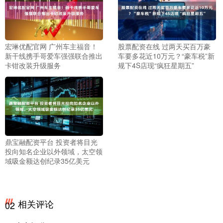
宏琳优配官网 广州车主福音！
股票配资在线 过两天买百万豪
新干线携手哥爱车强强联合推出
车要多花近10万元？“豪车税”新
卡钳改装升级服务
规下4S店现“疯狂星期五”
鼎宝融配资平台 投资者将目光
投向知名企业以外领域，太空领
域吸金额达创纪录35亿美元
相关评论
02