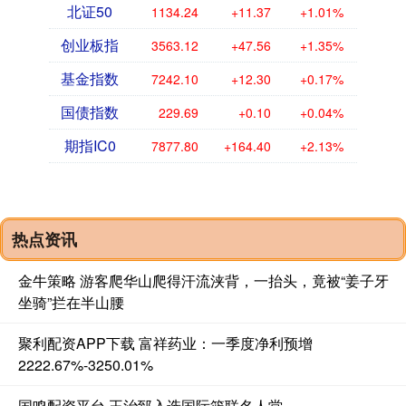
北证50
1134.24
+11.37
+1.01%
创业板指
3563.12
+47.56
+1.35%
基金指数
7242.10
+12.30
+0.17%
国债指数
229.69
+0.10
+0.04%
期指IC0
7877.80
+164.40
+2.13%
热点资讯
金牛策略 游客爬华山爬得汗流浃背，一抬头，竟被“姜子牙
坐骑”拦在半山腰
聚利配资APP下载 富祥药业：一季度净利预增
2222.67%-3250.01%
国鸣配资平台 王治郅入选国际篮联名人堂