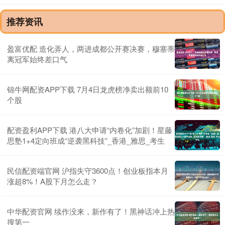
推荐资讯
盈富优配 造化弄人，两进成都公开赛决赛，穆塞蒂
离冠军始终差口气
锦牛网配资APP下载 7月4日龙虎榜净卖出额前10
个股
配资盈利APP下载 港八大申请“内卷化”加剧！星藤
思塾1+4定向班成“逆袭黑科技”_香港_雅思_考生
民信配资端官网 沪指失守3600点！创业板指本月
涨超8%！A股下月怎么走？
中华配资官网 续作没来，新作有了！黑神话冲上热
搜第一