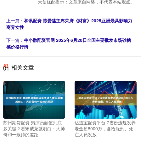
天创优配提示：文章来自网络，不代表本站观点。
上一篇：
和讯配资 陈爱莲主席荣膺《财富》2025亚洲最具影响力
商界女性
下一篇：
牛小散配资官网 2025年6月20日全国主要批发市场砂糖
橘价格行情
相关文章
01
苏州期货配资 男演员颜值到底
达道宝配资平台 7省份违规发养
多关键？看宋威龙就明白：大帅
老金超8000万，含给服刑、死
哥和一般帅的差距
亡人员发放