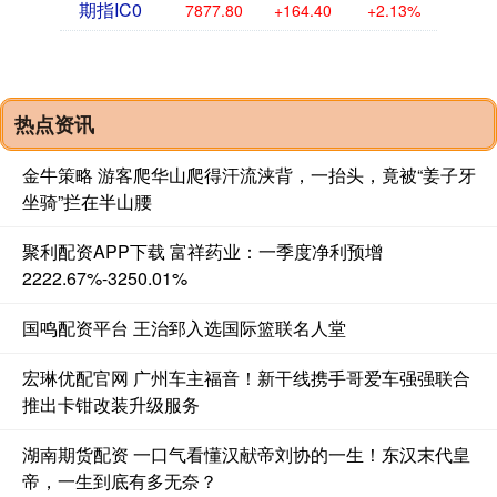
期指IC0
7877.80
+164.40
+2.13%
热点资讯
金牛策略 游客爬华山爬得汗流浃背，一抬头，竟被“姜子牙
坐骑”拦在半山腰
聚利配资APP下载 富祥药业：一季度净利预增
2222.67%-3250.01%
国鸣配资平台 王治郅入选国际篮联名人堂
宏琳优配官网 广州车主福音！新干线携手哥爱车强强联合
推出卡钳改装升级服务
湖南期货配资 一口气看懂汉献帝刘协的一生！东汉末代皇
帝，一生到底有多无奈？