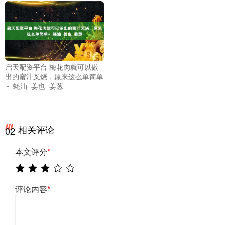
启天配资平台 梅花肉就可以做
出的蜜汁叉烧，原来这么单简单
~_蚝油_姜也_姜葱
相关评论
02
本文评分
*
评论内容
*