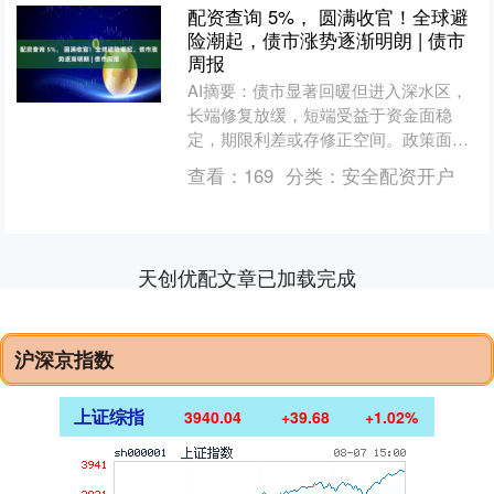
配资查询 5%， 圆满收官！全球避
险潮起，债市涨势逐渐明朗 | 债市
周报
AI摘要：债市显著回暖但进入深水区，
长端修复放缓，短端受益于资金面稳
定，期限利差或存修正空间。政策面释
放宽松信号，降准降息窗口未关闭，两
查看：
169
分类：
安全配资开户
会前后是关键观察期。12....
天创优配文章已加载完成
沪深京指数
上证综指
3940.04
+39.68
+1.02%