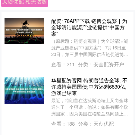
天创优配 相关话题
配资178APP下载 链博会观察｜为
全球清洁能源产业链提供“中国方
案”
（原标题：链博会观察｜为全球清洁能
源产业链提供“中国方案”） 7月16日至
20日，第三届中国国际供应链促进博览
会在北京召开。本届链博会专门设立了
查看：
211
分类：
安全配资开户
清洁能源供应链展....
华星配资官网 特朗普通告全球, 不
许减持美国国债;中方还剩6830亿,
游戏已结束
最近，特朗普在达沃斯论坛上又向全球
通告了一个狠话，他说：如果有哪个欧
洲国家，因为美国在格陵兰岛问题上的
施压，就敢抛售美股和美债，美国一定
查看：
188
分类：
天创优配
会采取“重大的报复行动”....