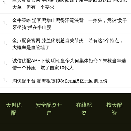
1、
大单，但有一个要求
金牛策略 游客爬华山爬得汗流浃背，一抬头，竟被“姜子
1、
牙坐骑”拦在半山腰
金点配资官网 膝盖疼别总当关节炎，若有这4个特点，
1、
大概率是血管堵了
诚信优配APP下载 明朝皇帝为何集体短命？朱棣当年选
1、
错一个孙媳，坑了自家10代人
1、
淘优配平台 渤海租赁拟3亿元至5亿元回购股份
天创优
安全配资开
在线配
按天配
配
户
资
资