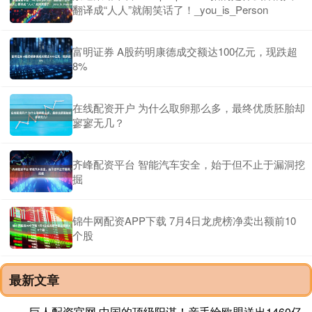
翻译成“人人”就闹笑话了！_you_is_Person
富明证券 A股药明康德成交额达100亿元，现跌超
8%
在线配资开户 为什么取卵那么多，最终优质胚胎却
寥寥无几？
齐峰配资平台 智能汽车安全，始于但不止于漏洞挖
掘
锦牛网配资APP下载 7月4日龙虎榜净卖出额前10
个股
最新文章
巨人配资官网 中国的顶级阳谋！亲手给欧盟送出1460亿