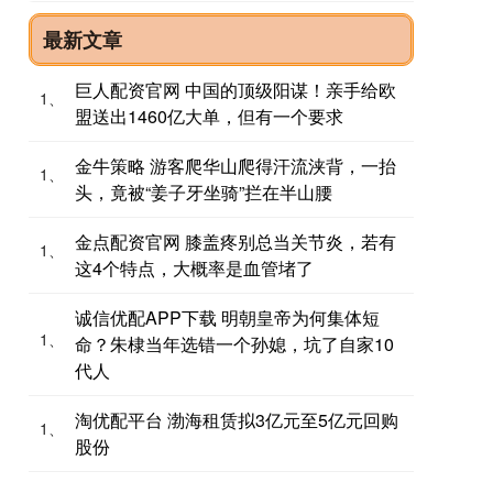
最新文章
巨人配资官网 中国的顶级阳谋！亲手给欧
1、
盟送出1460亿大单，但有一个要求
金牛策略 游客爬华山爬得汗流浃背，一抬
1、
头，竟被“姜子牙坐骑”拦在半山腰
金点配资官网 膝盖疼别总当关节炎，若有
1、
这4个特点，大概率是血管堵了
诚信优配APP下载 明朝皇帝为何集体短
1、
命？朱棣当年选错一个孙媳，坑了自家10
代人
淘优配平台 渤海租赁拟3亿元至5亿元回购
1、
股份