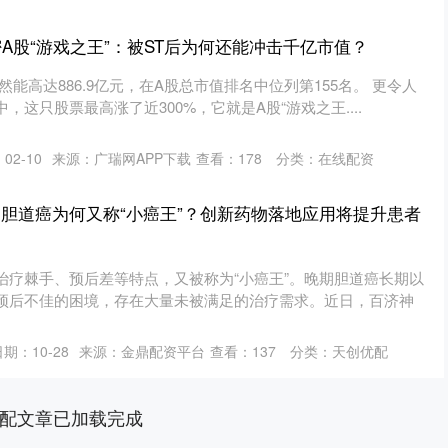
A股“游戏之王”：被ST后为何还能冲击千亿市值？
然能高达886.9亿元，在A股总市值排名中位列第155名。 更令人
这只股票最高涨了近300%，它就是A股“游戏之王....
02-10
来源：广瑞网APP下载
查看：
178
分类：
在线配资
 胆道癌为何又称“小癌王”？创新药物落地应用将提升患者
治疗棘手、预后差等特点，又被称为“小癌王”。晚期胆道癌长期以
预后不佳的困境，存在大量未被满足的治疗需求。近日，百济神
期：10-28
来源：金鼎配资平台
查看：
137
分类：
天创优配
配文章已加载完成