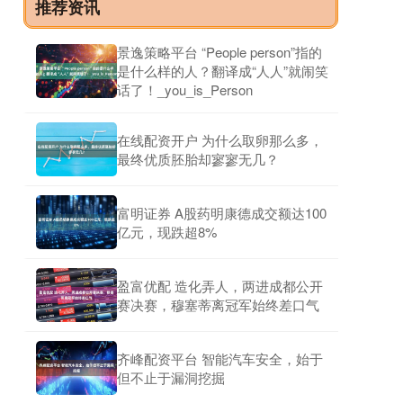
推荐资讯
景逸策略平台 “People person”指的
是什么样的人？翻译成“人人”就闹笑
话了！_you_is_Person
在线配资开户 为什么取卵那么多，
最终优质胚胎却寥寥无几？
富明证券 A股药明康德成交额达100
亿元，现跌超8%
盈富优配 造化弄人，两进成都公开
赛决赛，穆塞蒂离冠军始终差口气
齐峰配资平台 智能汽车安全，始于
但不止于漏洞挖掘