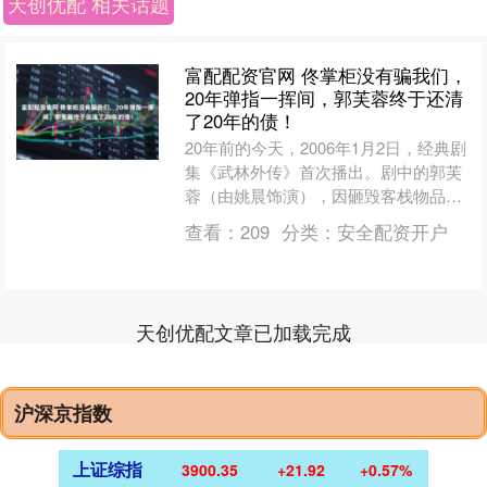
天创优配 相关话题
富配配资官网 佟掌柜没有骗我们，
20年弹指一挥间，郭芙蓉终于还清
了20年的债！
20年前的今天，2006年1月2日，经典剧
集《武林外传》首次播出。剧中的郭芙
蓉（由姚晨饰演），因砸毁客栈物品，
被判赔偿48两银子，按照每月二钱工钱
查看：
209
分类：
安全配资开户
的标准，得打工....
天创优配文章已加载完成
沪深京指数
上证综指
3900.35
+21.92
+0.57%