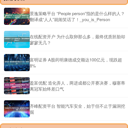
景逸策略平台 “People person”指的是什么样的人？
翻译成“人人”就闹笑话了！_you_is_Person
在线配资开户 为什么取卵那么多，最终优质胚胎却
寥寥无几？
富明证券 A股药明康德成交额达100亿元，现跌超
8%
盈富优配 造化弄人，两进成都公开赛决赛，穆塞蒂
离冠军始终差口气
齐峰配资平台 智能汽车安全，始于但不止于漏洞挖
掘