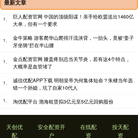
最新文章
巨人配资官网 中国的顶级阳谋！亲手给欧盟送出1460亿
1、
大单，但有一个要求
金牛策略 游客爬华山爬得汗流浃背，一抬头，竟被“姜子
1、
牙坐骑”拦在半山腰
金点配资官网 膝盖疼别总当关节炎，若有这4个特点，
1、
大概率是血管堵了
诚信优配APP下载 明朝皇帝为何集体短命？朱棣当年选
1、
错一个孙媳，坑了自家10代人
1、
淘优配平台 渤海租赁拟3亿元至5亿元回购股份
天创优
安全配资开
在线配
按天配
配
户
资
资