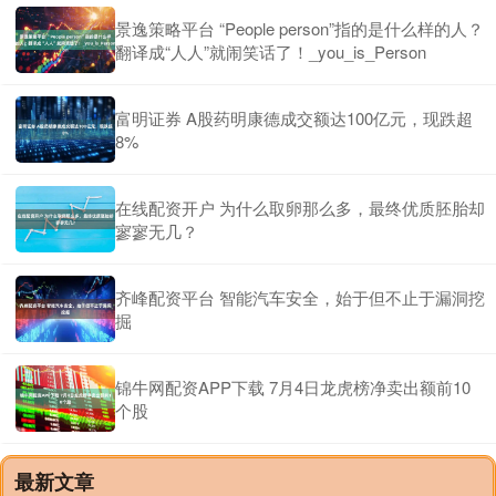
景逸策略平台 “People person”指的是什么样的人？
翻译成“人人”就闹笑话了！_you_is_Person
富明证券 A股药明康德成交额达100亿元，现跌超
8%
在线配资开户 为什么取卵那么多，最终优质胚胎却
寥寥无几？
齐峰配资平台 智能汽车安全，始于但不止于漏洞挖
掘
锦牛网配资APP下载 7月4日龙虎榜净卖出额前10
个股
最新文章