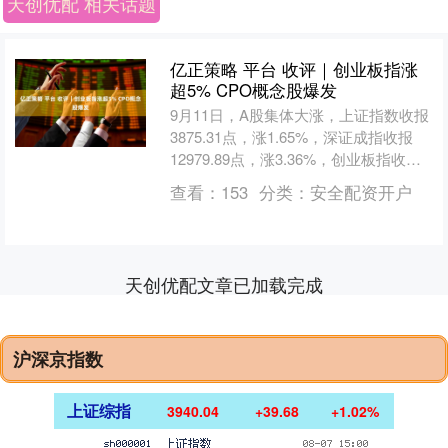
天创优配 相关话题
亿正策略 平台 收评｜创业板指涨
超5% CPO概念股爆发
9月11日，A股集体大涨，上证指数收报
3875.31点，涨1.65%，深证成指收报
12979.89点，涨3.36%，创业板指收报
3053.75点，涨5.15%。....
查看：
153
分类：
安全配资开户
天创优配文章已加载完成
沪深京指数
上证综指
3940.04
+39.68
+1.02%