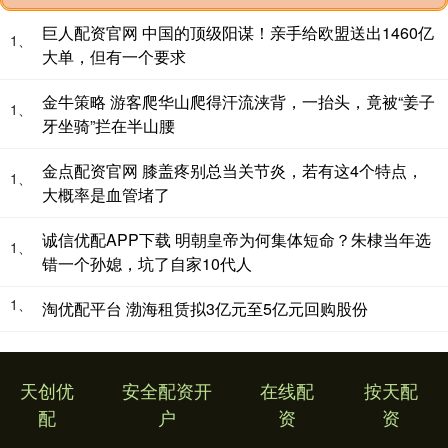
巨人配资官网 中国的顶级阳谋！亲手给欧盟送出1460亿
1、
大单，但有一个要求
金牛策略 游客爬华山爬得汗流浃背，一抬头，竟被“姜子
1、
牙坐骑”拦在半山腰
金点配资官网 膝盖疼别总当关节炎，若有这4个特点，
1、
大概率是血管堵了
诚信优配APP下载 明朝皇帝为何集体短命？朱棣当年选
1、
错一个孙媳，坑了自家10代人
1、
淘优配平台 渤海租赁拟3亿元至5亿元回购股份
天创优
安全配资开
在线配
按天配
配
户
资
资