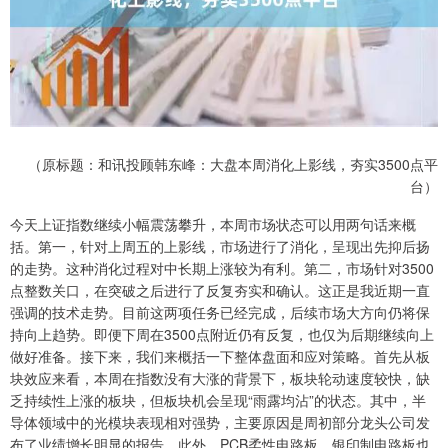
（原标题：和讯投顾韩东峰：大盘本周消化上影线，夯实3500点平
台）
今天上证指数继续小幅震荡攀升，本周市场状态可以用两句话来概
括。第一，针对上周五的上影线，市场进行了消化，呈现出先抑后扬
的走势。这种消化过程对中长期上涨较为有利。第二，市场针对3500
点整数关口，在突破之后进行了反复夯实和确认。这正是我近期一直
强调的技术走势。目前这两项任务已经完成，后续市场大方向仍将保
持向上趋势。即便下周在3500点附近仍有反复，也仅为后期继续向上
做好准备。接下来，我们来概括一下整体盘面和应对策略。首先从板
块效应来看，本周在指数没有大涨的背景下，板块轮动速度较快，缺
乏持续性上涨的板块，但板块机会呈现“雨露均沾”的状态。其中，半
导体领域中的光模块表现相对强势，主要原因是周初部分龙头公司发
布了业绩增长明显的报告。此外，PCB柔性电路板、银印制电路板也