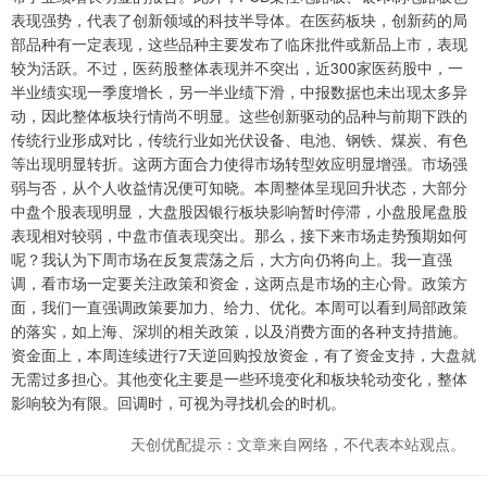
表现强势，代表了创新领域的科技半导体。在医药板块，创新药的局
部品种有一定表现，这些品种主要发布了临床批件或新品上市，表现
较为活跃。不过，医药股整体表现并不突出，近300家医药股中，一
半业绩实现一季度增长，另一半业绩下滑，中报数据也未出现太多异
动，因此整体板块行情尚不明显。这些创新驱动的品种与前期下跌的
传统行业形成对比，传统行业如光伏设备、电池、钢铁、煤炭、有色
等出现明显转折。这两方面合力使得市场转型效应明显增强。市场强
弱与否，从个人收益情况便可知晓。本周整体呈现回升状态，大部分
中盘个股表现明显，大盘股因银行板块影响暂时停滞，小盘股尾盘股
表现相对较弱，中盘市值表现突出。那么，接下来市场走势预期如何
呢？我认为下周市场在反复震荡之后，大方向仍将向上。我一直强
调，看市场一定要关注政策和资金，这两点是市场的主心骨。政策方
面，我们一直强调政策要加力、给力、优化。本周可以看到局部政策
的落实，如上海、深圳的相关政策，以及消费方面的各种支持措施。
资金面上，本周连续进行7天逆回购投放资金，有了资金支持，大盘就
无需过多担心。其他变化主要是一些环境变化和板块轮动变化，整体
影响较为有限。回调时，可视为寻找机会的时机。
天创优配提示：文章来自网络，不代表本站观点。