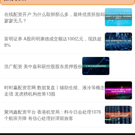
在线配资开户 为什么取卵那么多，最终优质胚胎却
寥寥无几？
富明证券 A股药明康德成交额达100亿元，现跌超
8%
浩广配资 美中嘉和获控股股东质押股份
时时赢配资官网 数据复盘丨辅助生殖、液冷等概念
走强 龙虎榜机构抢筹13股
聚鸿鑫配资平台 香港机管局：料今日会处理1076
个航班升降 有信心处理好滞留旅客