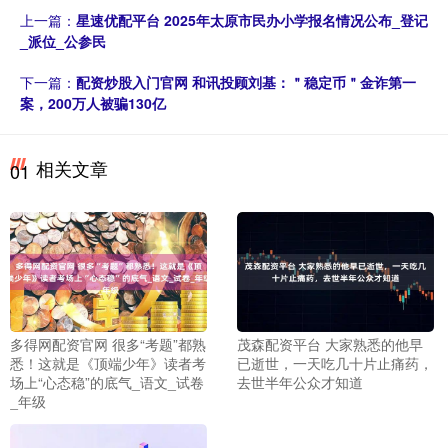
上一篇：
星速优配平台 2025年太原市民办小学报名情况公布_登记
_派位_公参民
下一篇：
配资炒股入门官网 和讯投顾刘基：＂稳定币＂金诈第一
案，200万人被骗130亿
相关文章
01
多得网配资官网 很多“考题”都熟
茂森配资平台 大家熟悉的他早
悉！这就是《顶端少年》读者考
已逝世，一天吃几十片止痛药，
场上“心态稳”的底气_语文_试卷
去世半年公众才知道
_年级