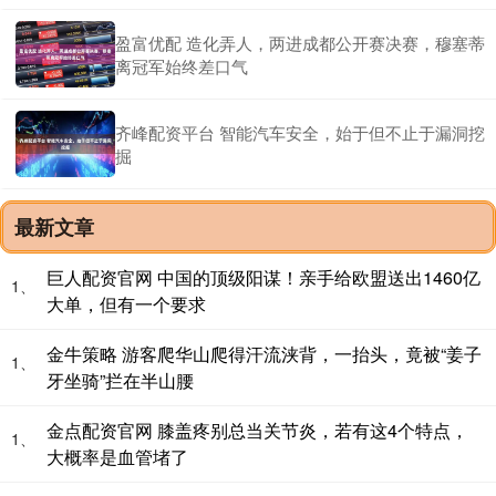
盈富优配 造化弄人，两进成都公开赛决赛，穆塞蒂
离冠军始终差口气
齐峰配资平台 智能汽车安全，始于但不止于漏洞挖
掘
最新文章
巨人配资官网 中国的顶级阳谋！亲手给欧盟送出1460亿
1、
大单，但有一个要求
金牛策略 游客爬华山爬得汗流浃背，一抬头，竟被“姜子
1、
牙坐骑”拦在半山腰
金点配资官网 膝盖疼别总当关节炎，若有这4个特点，
1、
大概率是血管堵了