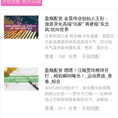
天创优配 相关话题
盈顺配资 金晨伟业创始人王彤：
做差异化高端“玩家” 将硬核“东北
风”吹向世界
证券时报记者 韩忠楠 今年盛夏，我国北
方多地遭遇持续高温高湿天气，部分地
区气温突破40摄氏度。然而，漫步在沈
阳各大商场，却丝毫感受不到室外的“热
查看：
162
分类：
天创优配
辣滚烫”。这背后....
盈顺配资 嘿嘿！汪顺贾玲网球开
打，精彩瞬间曝光！_运动男孩_青
春_组合
在6月29日的阳光下，娱乐圈与体育圈
的两位巨星——贾玲与汪顺——在网球
场上尽情挥洒着青春的活力。这幅画面
无疑充满了友谊的温度，两人在社交平
查看：
211
分类：
天创优配
台上互相分享对方的精彩....