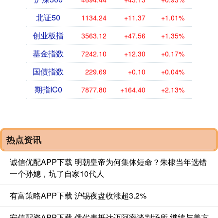
北证50
1134.24
+11.37
+1.01%
创业板指
3563.12
+47.56
+1.35%
基金指数
7242.10
+12.30
+0.17%
国债指数
229.69
+0.10
+0.04%
期指IC0
7877.80
+164.40
+2.13%
热点资讯
诚信优配APP下载 明朝皇帝为何集体短命？朱棣当年选错
一个孙媳，坑了自家10代人
有富策略APP下载 沪锡夜盘收涨超3.2%
安信配资APP下载 俄代表抵达迈阿密谈判场所 继续与美方