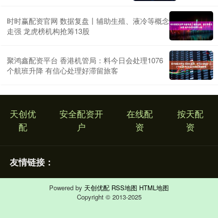
时时赢配资官网 数据复盘丨辅助生殖、液冷等概念
走强 龙虎榜机构抢筹13股
聚鸿鑫配资平台 香港机管局：料今日会处理1076
个航班升降 有信心处理好滞留旅客
天创优
安全配资开
在线配
按天配
配
户
资
资
友情链接：
Powered by
天创优配
RSS地图
HTML地图
Copyright
© 2013-2025