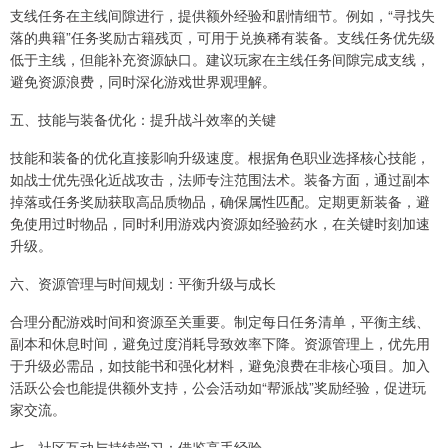
支线任务在主线间隙进行，提供额外经验和剧情细节。例如，“寻找失
落的典籍”任务奖励古籍残页，可用于兑换稀有装备。支线任务优先级
低于主线，但能补充资源缺口。建议玩家在主线任务间隙完成支线，
避免资源浪费，同时深化游戏世界观理解。
五、技能与装备优化：提升战斗效率的关键
技能和装备的优化直接影响升级速度。根据角色职业选择核心技能，
如战士优先强化近战攻击，法师专注范围法术。装备方面，通过副本
掉落或任务奖励获取高品质物品，确保属性匹配。定期更新装备，避
免使用过时物品，同时利用游戏内资源如经验药水，在关键时刻加速
升级。
六、资源管理与时间规划：平衡升级与成长
合理分配游戏时间和资源至关重要。制定每日任务清单，平衡主线、
副本和休息时间，避免过度消耗导致效率下降。资源管理上，优先用
于升级必需品，如技能书和强化材料，避免浪费在非核心项目。加入
活跃公会也能提供额外支持，公会活动如“帮派战”奖励经验，促进玩
家交流。
七、社区互动与持续学习：借鉴高手经验